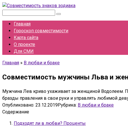
Перейти
к
Поиск:
контенту
Главная
Гороскоп совместимости
Карта сайта
О проекте
Для СМИ
Главная
»
В любви и браке
Совместимость мужчины Льва и жен
Мужчина Лев криво ухаживает за женщиной Водолеем. Пон
бразды правления в свои руки и управлять любимой деву
Опубликовано:
23.12.2019
Рубрика:
В любви и браке
Содержание
Подходят ли в любви? Проценты