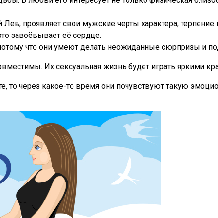
ьбы. В любви его интересует не только физическая близос
 Лев, проявляет свои мужские черты характера, терпение 
то завоёвывает её сердце.
 потому что они умеют делать неожиданные сюрпризы и пода
овместимы. Их сексуальная жизнь будет играть яркими кр
е, то через какое-то время они почувствуют такую эмоцио