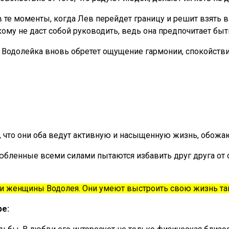
 те моменты, когда Лев перейдет границу и решит взять
кому не даст собой руководить, ведь она предпочитает бы
о Водолейка вновь обретет ощущение гармонии, спокойстви
, что они оба ведут активную и насыщенную жизнь, обожа
любленные всеми силами пытаются избавить друг друга от 
и женщины Водолея. Они умеют выстроить свою жизнь так
ре: