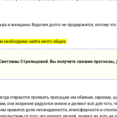
ва и женщины Водолея долго не продержится, потому что 
им необходимо найти нечто общее.
ветланы Стрельцовой. Вы получите свежие прогнозы, у
сегда стараются проявить присущие им обаяние, харизму, ш
ам, они искренне радуются жизни и делают всё для того, 
им нравится доля неожиданности, атмосферности и спонтан
ольствие от того, что радуют людей, делают их хоть на 