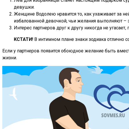
Лев для избранницы станет настоящим подарком суд
девушки.
Женщине Водолею нравится то, как ухаживает за ней
избалованной девочкой, чьи желания выполняют – э
Интерес партнеров друг к другу никогда не угасает,
КСТАТИ!
В интимном плане знаки зодиака отлично с
Если у партнеров появится обоюдное желание быть вмест
жизни.