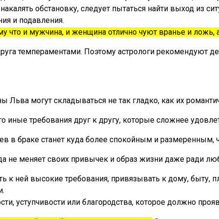
калять обстановку, следует пытаться найти выход из ситу
ия и подавления.
 что и мужчина, и женщина отлично чуют вранье и ложь, а
руга темпераментами. Поэтому астрологи рекомендуют дел
Льва могут складываться не так гладко, как их романтич
ого иные требования друг к другу, которые сложнее удовле
в в браке станет куда более спокойным и размеренным, ч
а не меняет своих привычек и образ жизни даже ради лю
ть к ней высокие требования, привязывать к дому, быту, п
и.
ти, уступчивости или благородства, которое должно прояв