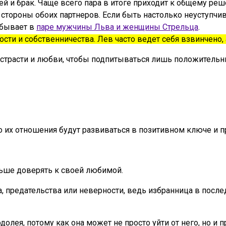
й и брак. Чаще всего пара в итоге приходит к общему реше
ороны обоих партнеров. Если быть настолько неуступчивы
 бывает в
паре мужчины Льва и женщины Стрельца
.
ти и собственничества. Лев часто ведет себя взвинчено,
страсти и любви, чтобы подпитываться лишь положительны
о их отношения будут развиваться в позитивном ключе и п
льше доверять к своей любимой.
, предательства или неверности, ведь избранница в посл
ея, потому как она может не просто уйти от него, но и п