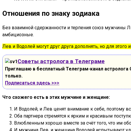
Отношения по знаку зодиака
Без взаимной сдержанности и терпения союз мужчины Ль
амбициозные.
Лев и Водолей могут друг друга дополнять, но для этого 
Советы астролога в Телеграме
Приглашаю в бесплатный Телеграм-канал астролога С
только.
Подписаться здесь >>>
Что схожего есть в этих мужчине и женщине:
И Водолей, и Лев ценят внимание к себе, поэтому в
Оба партнера стремятся к ярким и красивым поступк
Влюбленным хорошо вместе за счёт того, что им обо
И мужчина Лев, и женщина Водолей испытывают удов