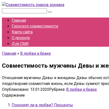
Перейти
к
Поиск:
контенту
Главная
Гороскоп совместимости
Карта сайта
О проекте
Для СМИ
Главная
»
В любви и браке
Совместимость мужчины Девы и же
Отношения мужчины Девы и женщины Девы обычно остаютс
плодотворная совместная жизнь, если Девы сумеют прео
Опубликовано:
13.01.2020
Рубрика:
В любви и браке
Содержание
Подходят ли в любви? Проценты