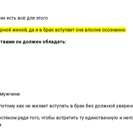
х есть всё для этого.
ной женой, да и в брак вступает она вполне осознанно.
ствами он должен обладать:
 мужчине.
потому как не желает вступать в брак без должной уверен
стяком ради того, чтобы встретить ту единственную и неп
.