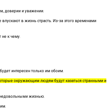
и, доверии и уважении.
 впускают в жизнь страсть. Из-за этого временами
 не к чему.
будет интересен только им обоим.
 которые окружающим людям будут казаться странными и
и недовольными жизнью.
им.