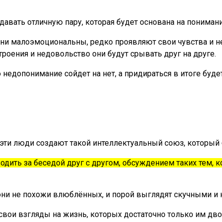
авать отличную пару, которая будет основана на понимани
они малоэмоциональны, редко проявляют свои чувства и не
троения и недовольство они будут срывать друг на друге.
 недопонимание сойдет на нет, а придираться в итоге будет
 эти люди создают такой интеллектуальный союз, который 
дить за беседой друг с другом, обсуждением таких тем,
о они не похожи влюблённых, и порой выглядят скучными 
вои взгляды на жизнь, которых достаточно только им дво