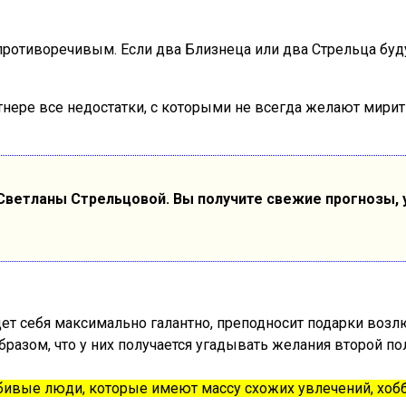
отиворечивым. Если два Близнеца или два Стрельца буду
тнере все недостатки, с которыми не всегда желают мирит
ветланы Стрельцовой. Вы получите свежие прогнозы, у
ет себя максимально галантно, преподносит подарки возл
азом, что у них получается угадывать желания второй по
ивые люди, которые имеют массу схожих увлечений, хобб