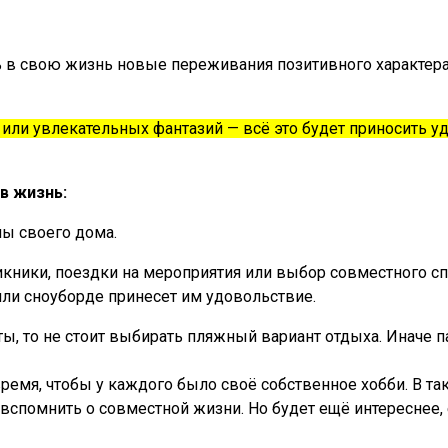
 свою жизнь новые переживания позитивного характера, ин
 или увлекательных фантазий — всё это будет приносить у
в жизнь:
ы своего дома.
икники, поездки на мероприятия или выбор совместного с
 или сноуборде принесет им удовольствие.
оты, то не стоит выбирать пляжный вариант отдыха. Иначе 
емя, чтобы у каждого было своё собственное хобби. В так
то вспомнить о совместной жизни. Но будет ещё интересне