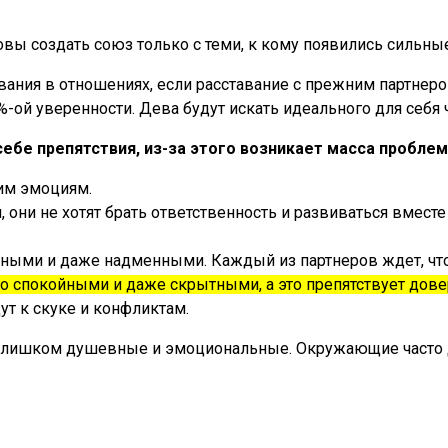
овы создать союз только с теми, к кому появились сильные
ния в отношениях, если расставание с прежним партнером
%-ой уверенности. Дева будут искать идеального для себя 
бе препятствия, из-за этого возникает масса проблем
ким эмоциям.
и не хотят брать ответственность и развиваться вместе с
ными и даже надменными. Каждый из партнеров ждет, что 
 спокойными и даже скрытными, а это препятствует дов
т к скуке и конфликтам.
е слишком душевные и эмоциональные. Окружающие часто 